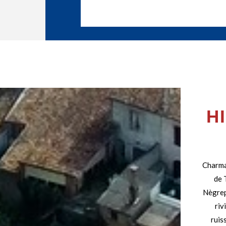
H
Charma
de 
Nègrepe
riv
ruis