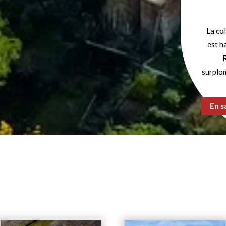
La col
est h
surplom
En s