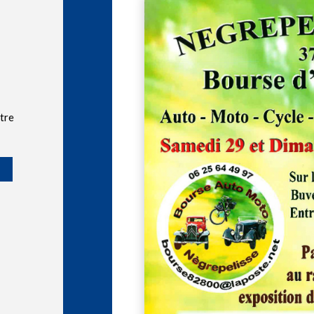
A
tre