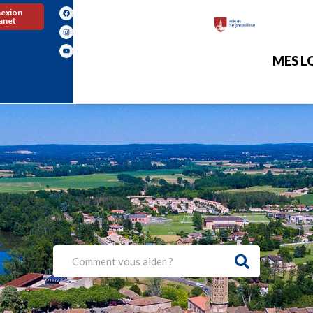
exion
ranet
MES LO