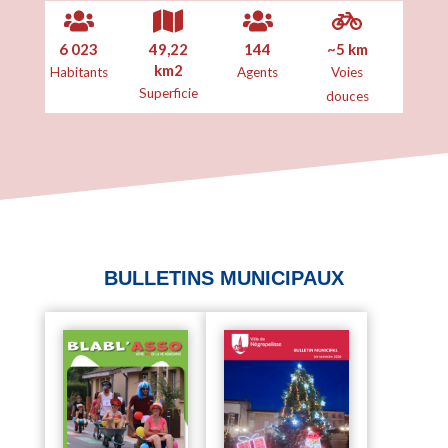
6 023
49,22
144
~5 km
km2
Habitants
Agents
Voies
Superficie
douces
BULLETINS MUNICIPAUX