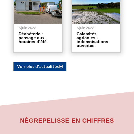
8 juin 2026
8 juin 2026
Déchèterie :
Calamités
passage aux
agricoles :
horaires d’été
indemnisations
ouvertes
Voir plus d'actualités
NÈGREPELISSE EN CHIFFRES