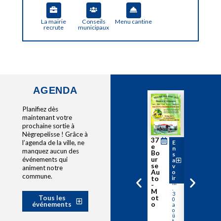
La mairie
Conseils
Menu cantine
recrute
municipaux
AGENDA
Planifiez dès
maintenant votre
prochaine sortie à
Nègrepelisse ! Grâce à
Ba
37
D
S
E
l’agenda de la ville, ne
E
i
a
la
e
n
n
manquez aucun des
m
m
de
Bo
s
s
.
.
s
événements qui
ur
a
a
3
2
go
se
v
v
0
animent notre
9
ur
o
Au
o
a
&
commune.
ir
ir
ma
o
to
di
û
m
nd
-
t
.
es
M
3
à
ot
Tous les
0
Nè
o
événements
a
gr
o
û
ep
t