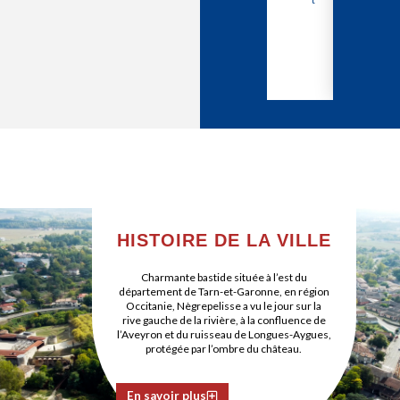
eli
ss
e
HISTOIRE DE LA VILLE
Charmante bastide située à l’est du
département de Tarn-et-Garonne, en région
Occitanie, Nègrepelisse a vu le jour sur la
rive gauche de la rivière, à la confluence de
l’Aveyron et du ruisseau de Longues-Aygues,
protégée par l’ombre du château.
En savoir plus