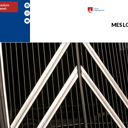
exion
ranet
MES LO