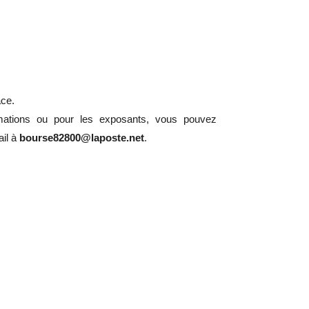
ace.
mations ou pour les exposants, vous pouvez
ail à
bourse82800@laposte.net
.