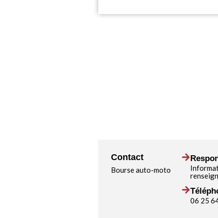
Contact
Respon
Informa
Bourse auto-moto
renseig
Téléph
06 25 6