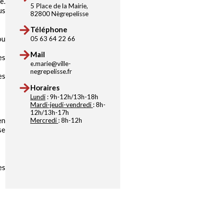
e.
5 Place de la Mairie,
us
82800 Nègrepelisse
Téléphone
ou
05 63 64 22 66
Mail
es
e.marie@ville-
negrepelisse.fr
es
Horaires
Lundi
: 9h-12h/13h-18h
Mardi-jeudi-vendredi
: 8h-
12h/13h-17h
en
Mercredi
: 8h-12h
se
es