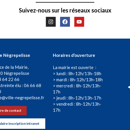
Suivez-nous sur les réseaux sociaux
de Nègrepelisse
Horaires d’ouverture
ce de la Mairie,
La mairie est ouverte :
0 Nègrepelisse
> lundi : 8h-12h/13h-18h
3 64 22 66
> mardi : 8h-12h/13h-18h
treinte élu : 06 66 68
> mercredi : 8h-12h/13h-
0
17h
e@ville-negrepelisse.fr
> jeudi : 8h-12h/13h-17h
> vendredi : 8h-12h/13h-
17h
re de contact
aire inscription intranet