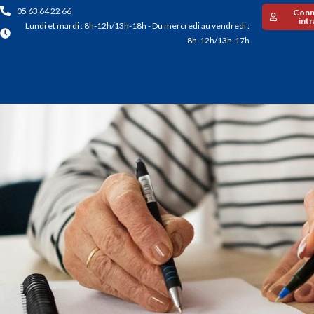
05 63 64 22 66
Conn
int
Lundi et mardi : 8h-12h/13h-18h - Du mercredi au vendredi :
8h-12h/13h-17h