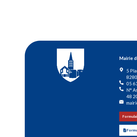
Mairie 
5 Pla
8280
05 6
N° As
48 2
mairi
Formulai
Formul