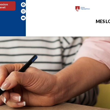
exion
ranet
MES LO