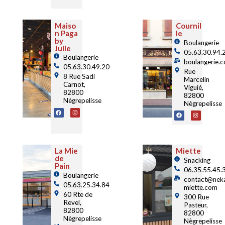
Maiso
Cournil
n Paga
le
by
Boulangerie
Julie
05.63.30.94.
Boulangerie
boulangerie.c
05.63.30.49.20
Rue
8 Rue Sadi
Marcelin
Carnot,
Viguié,
82800
82800
Nègrepelisse
Nègrepelisse
La Mie
Miette
de
Snacking
Pain
06.35.55.45.
Boulangerie
contact@nek
05.63.25.34.84
miette.com
60 Rte de
300 Rue
Revel,
Pasteur,
82800
82800
Nègrepelisse
Nègrepelisse