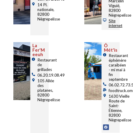
Marcelin
14 Pl.
Viguié,
nationale,
82800
82800
Nègrepelisse
Nègrepelisse
Site
internet
La
Ô
Fer'M
Mét'is
eeuh
Restaurant
Restaurant
éphémère
de
caraïbéen
grillades
- mi mai à
fin
06.20.19.08.49
septembre
105 Allée
06.02.72.73.
des
platanes,
foodtruck.om
82800
1630 Vieille
Nègrepelisse
Route de
Saint-
Étienne,
82800
Nègrepelisse