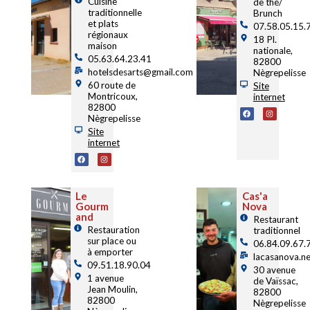
Cuisine
de thé/
traditionnelle
Brunch
et plats
07.58.05.15.
régionaux
18 Pl.
maison
nationale,
05.63.64.23.41
82800
hotelsdesarts@gmail.com
Nègrepelisse
60 route de
Site
Montricoux,
internet
82800
Nègrepelisse
Site
internet
Le
Cas'a
Gourm
Nova
and
Restaurant
Restauration
traditionnel
sur place ou
06.84.09.67.
à emporter
lacasanova.n
09.51.18.90.04
30 avenue
1 avenue
de Vaïssac,
Jean Moulin,
82800
82800
Nègrepelisse