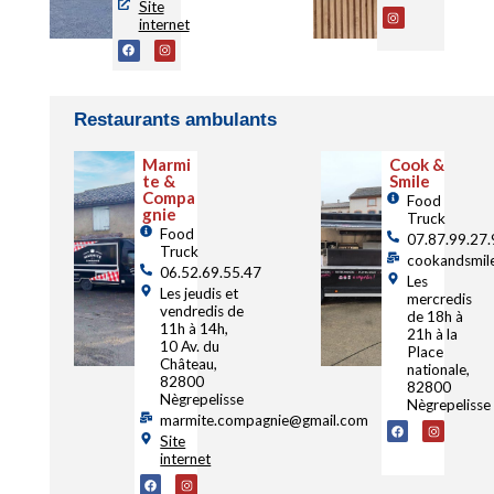
Site
internet
Restaurants ambulants
Marmi
Cook &
te &
Smile
Compa
Food
gnie
Truck
Food
07.87.99.27
Truck
cookandsmil
06.52.69.55.47
Les
Les jeudis et
mercredis
vendredis de
de 18h à
11h à 14h,
21h à la
10 Av. du
Place
Château,
nationale,
82800
82800
Nègrepelisse
Nègrepelisse
marmite.compagnie@gmail.com
Site
internet