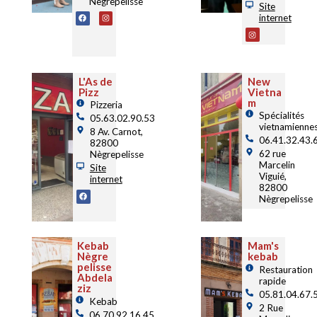
Nègrepelisse
Site
internet
L'As de
New
Pizz
Vietna
m
Pizzeria
Spécialités
05.63.02.90.53
vietnamienne
8 Av. Carnot,
06.41.32.43.
82800
62 rue
Nègrepelisse
Marcelin
Site
Viguié,
internet
82800
Nègrepelisse
Kebab
Mam's
Nègre
kebab
pelisse
Restauration
Abdela
rapide
ziz
05.81.04.67.
Kebab
2 Rue
06.70.92.16.45