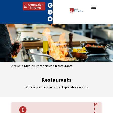
Connexion
intranet
Accueil
>
Mes loisirs et sorties
>
Restaurants
Restaurants
Découvrez nos restaurants et spécialités locales.
M
i
s