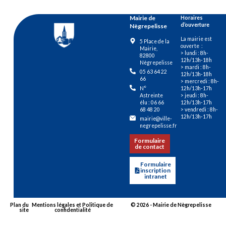
Mairie de
Horaires
d’ouverture
Nègrepelisse
La mairie est
5 Place de la
ouverte :
Mairie,
> lundi : 8h-
82800
12h/13h-18h
Nègrepelisse
> mardi : 8h-
05 63 64 22
12h/13h-18h
66
> mercredi : 8h-
12h/13h-17h
N°
> jeudi : 8h-
Astreinte
12h/13h-17h
élu : 06 66
> vendredi : 8h-
68 48 20
12h/13h-17h
mairie@ville-
negrepelisse.fr
Formulaire
de contact
Formulaire
inscription
intranet
Plan du
Mentions légales et Politique de
© 2026 - Mairie de Nègrepelisse
site
confidentialité