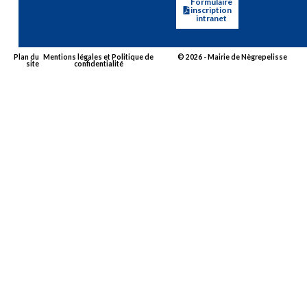
Formulaire
inscription
intranet
Plan du
Mentions légales et Politique de
© 2026 - Mairie de Nègrepelisse
site
confidentialité