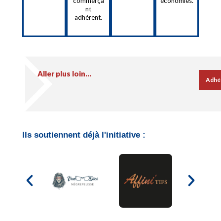
commerça
économies.
nt
adhérent.
Aller plus loin...
Adhér
Ils soutiennent déjà l'initiative :