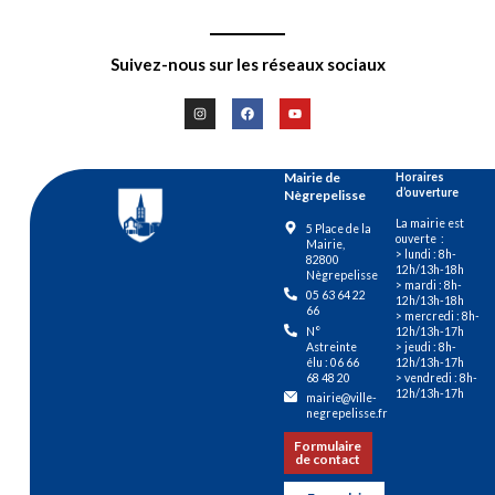
Suivez-nous sur les réseaux sociaux
Mairie de
Horaires
d’ouverture
Nègrepelisse
La mairie est
5 Place de la
ouverte :
Mairie,
> lundi : 8h-
82800
12h/13h-18h
Nègrepelisse
> mardi : 8h-
05 63 64 22
12h/13h-18h
66
> mercredi : 8h-
12h/13h-17h
N°
> jeudi : 8h-
Astreinte
12h/13h-17h
élu : 06 66
> vendredi : 8h-
68 48 20
12h/13h-17h
mairie@ville-
negrepelisse.fr
Formulaire
de contact