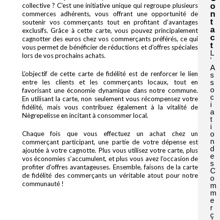
o
collective ? C’est une initiative unique qui regroupe plusieurs
n
commerces adhérents, vous offrant une opportunité de
t
soutenir vos commerçants tout en profitant d’avantages
a
exclusifs. Grâce à cette carte, vous pouvez principalement
c
cagnotter des euros chez vos commerçants préférés, ce qui
t
vous permet de bénéficier de réductions et d’offres spéciales
L
lors de vos prochains achats.
'
A
L’objectif de cette carte de fidélité est de renforcer le lien
s
s
entre les clients et les commerçants locaux, tout en
o
favorisant une économie dynamique dans notre commune.
c
En utilisant la carte, non seulement vous récompensez votre
i
fidélité, mais vous contribuez également à la vitalité de
a
Nègrepelisse en incitant à consommer local.
t
i
o
Chaque fois que vous effectuez un achat chez un
n
commerçant participant, une partie de votre dépense est
d
ajoutée à votre cagnotte. Plus vous utilisez votre carte, plus
e
vos économies s’accumulent, et plus vous avez l’occasion de
s
profiter d’offres avantageuses. Ensemble, faisons de la carte
C
de fidélité des commerçants un véritable atout pour notre
o
communauté !
m
m
e
r
ç