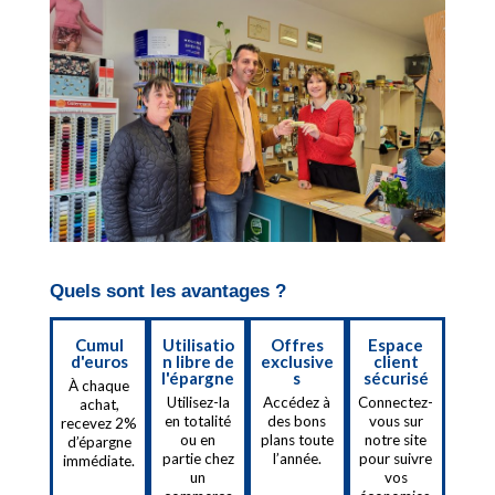
Quels sont les avantages ?
Cumul
Utilisatio
Offres
Espace
d'euros
n libre de
exclusive
client
l'épargne
s
sécurisé
À chaque
Utilisez-la
Accédez à
Connectez-
achat,
en totalité
des bons
vous sur
recevez 2%
ou en
plans toute
notre site
d’épargne
partie chez
l’année.
pour suivre
immédiate.
un
vos