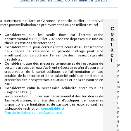
Collecte des déchets : calendriers pour le 4e trimestre 2025
Conseil municipal : 23/10/2025
La préfecture de Tarn-et-Garonne, vient de publier un nouvel
rrêté portant limitation de prélèvement d’eau en milieu naturel
C
o
Considérant
que les seuils fixés par l’arrêté cadre
n
départemental du 31 juillet 2023 ont été dépassés sur une ou
plusieurs stations de référence ;
t
Considérant
que, pour certains petits cours d’eau, l’écart entre
a
deux débits de référence en période d’étiage peut être
c
insuffisant pour caractériser l’ensemble des niveaux de gravité
des débits ;
t
Considérant
que des mesures temporaires de restriction de
P
certains usages de l’eau s’avèrent nécessaires afin d’assurer la
e
préservation de la santé publique, de l’alimentation en eau
potable, de la sécurité et de la salubrité publique, ainsi que la
r
protection des écosystèmes aquatiques et de la ressource en
s
eau ;
o
Considérant
enfin la nécessaire solidarité entre tous les
n
usagers de l’eau ;
Sur proposition du directeur départemental des territoires de
n
Tarn-et-Garonne, il a été décidé d’appliquer de nouvelles
n
dispositions de limitation et de partage des eaux suivant les
e
tableaux de restriction,
consultable ici
Plan de limitation sur le département
P
r
é
f
e