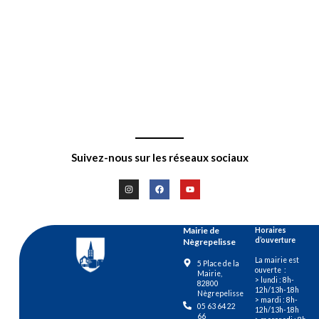
Suivez-nous sur les réseaux sociaux
Mairie de
Horaires
d’ouverture
Nègrepelisse
La mairie est
5 Place de la
ouverte :
Mairie,
> lundi : 8h-
82800
12h/13h-18h
Nègrepelisse
> mardi : 8h-
05 63 64 22
12h/13h-18h
66