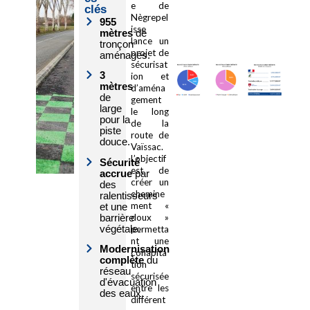
e de
clés
Nègrepel
955
isse
mètres
de
lance un
tronçon
projet de
aménagés.
sécurisat
3
ion et
mètres
d’aména
de
gement
large
le long
pour la
de la
piste
route de
douce.
Vaïssac.
L’objectif
Sécurité
est de
accrue
par
créer un
des
chemine
ralentisseurs
ment «
et une
barrière
doux »
végétale.
permetta
nt une
Modernisation
cohabita
complète
du
tion
réseau
sécurisée
d'évacuation
entre les
des eaux.
différent