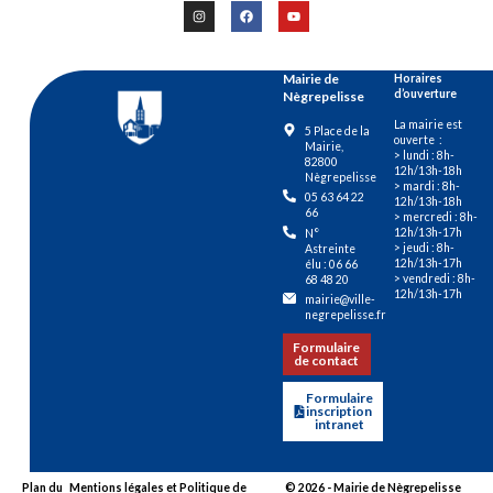
Mairie de
Horaires
d’ouverture
Nègrepelisse
La mairie est
5 Place de la
ouverte :
Mairie,
> lundi : 8h-
82800
12h/13h-18h
Nègrepelisse
> mardi : 8h-
05 63 64 22
12h/13h-18h
66
> mercredi : 8h-
12h/13h-17h
N°
> jeudi : 8h-
Astreinte
12h/13h-17h
élu : 06 66
> vendredi : 8h-
68 48 20
12h/13h-17h
mairie@ville-
negrepelisse.fr
Formulaire
de contact
Formulaire
inscription
intranet
Plan du
Mentions légales et Politique de
© 2026 - Mairie de Nègrepelisse