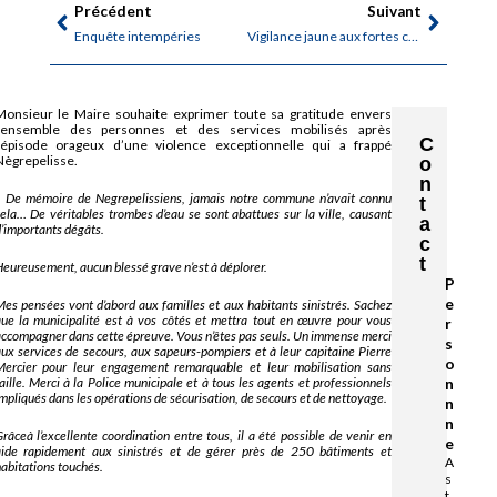
Précédent
Suivant
Enquête intempéries
Vigilance jaune aux fortes chaleurs
Monsieur le Maire souhaite exprimer toute sa gratitude envers
l’ensemble des personnes et des services mobilisés après
C
l’épisode orageux d’une violence exceptionnelle qui a frappé
Nègrepelisse.
o
n
«
De mémoire de Negrepelissiens, jamais notre commune n’avait connu
t
ela… De véritables trombes d’eau se sont abattues sur la ville, causant
a
’importants dégâts.
c
t
eureusement, aucun blessé grave n’est à déplorer.
P
e
es pensées vont d’abord aux familles et aux habitants sinistrés. Sachez
ue la municipalité est à vos côtés et mettra tout en œuvre pour vous
r
ccompagner dans cette épreuve. Vous n’êtes pas seuls.
Un immense merci
s
ux services de secours, aux sapeurs-pompiers et à leur capitaine Pierre
o
Mercier pour leur engagement remarquable et leur mobilisation sans
aille. Merci à la Police municipale et à tous les agents et professionnels
n
mpliqués dans les opérations de sécurisation, de secours et de nettoyage.
n
n
râceà l’excellente coordination entre tous, il a été possible de venir en
e
aide rapidement aux sinistrés et de gérer près de 250 bâtiments et
A
abitations touchés.
s
t