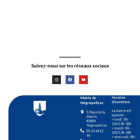
Suivez-nous sur les réseaux sociaux
Mairie de
Horaires
d’ouverture
Nègrepelisse
La mairie est
5 Place de la
ouverte :
Mairie,
> lundi : 8h-
82800
12h/13h-18h
Nègrepelisse
> mardi : 8h-
05 63 64 22
12h/13h-18h
66
> mercredi : 8h-