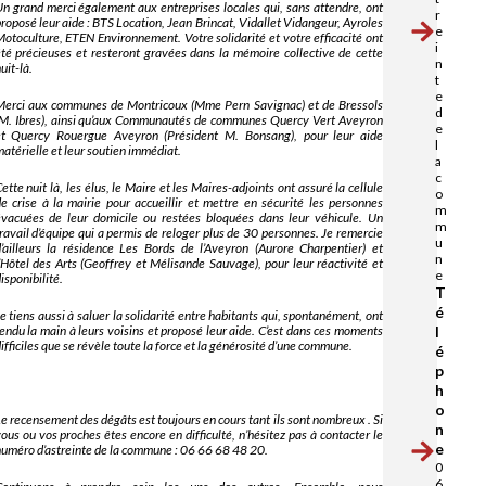
n grand merci également aux entreprises locales qui, sans attendre, ont
r
roposé leur aide : BTS Location, Jean Brincat, Vidallet Vidangeur, Ayroles
e
otoculture, ETEN Environnement. Votre solidarité et votre efficacité ont
i
té précieuses et resteront gravées dans la mémoire collective de cette
n
uit-là.
t
e
erci aux communes de Montricoux (Mme Pern Savignac) et de Bressols
d
M. Ibres), ainsi qu’aux Communautés de communes Quercy Vert Aveyron
e
et Quercy Rouergue Aveyron (Président M. Bonsang), pour leur aide
l
atérielle et leur soutien immédiat.
a
c
ette nuit là, les élus, le Maire et les Maires-adjoints ont assuré la cellule
o
e crise à la mairie pour accueillir et mettre en sécurité les personnes
m
vacuées de leur domicile ou restées bloquées dans leur véhicule. Un
m
ravail d’équipe qui a permis de reloger plus de 30 personnes. Je remercie
u
’ailleurs la résidence Les Bords de l’Aveyron (Aurore Charpentier) et
n
’Hôtel des Arts (Geoffrey et Mélisande Sauvage), pour leur réactivité et
e
isponibilité.
T
é
e tiens aussi à saluer la solidarité entre habitants qui, spontanément, ont
endu la main à leurs voisins et proposé leur aide. C’est dans ces moments
l
ifficiles que se révèle toute la force et la générosité d’une commune.
é
p
h
o
e recensement des dégâts est toujours en cours tant ils sont nombreux . Si
n
ous ou vos proches êtes encore en difficulté, n’hésitez pas à contacter le
e
uméro d’astreinte de la commune : 06 66 68 48 20.
0
6