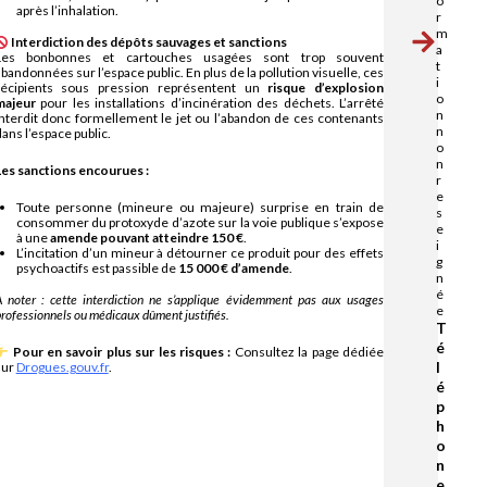
o
après l’inhalation.
r
m
Interdiction des dépôts sauvages et sanctions
a
Les bonbonnes et cartouches usagées sont trop souvent
t
bandonnées sur l’espace public. En plus de la pollution visuelle, ces
i
récipients sous pression représentent un
risque d’explosion
o
majeur
pour les installations d’incinération des déchets. L’arrêté
n
interdit donc formellement le jet ou l’abandon de ces contenants
n
ans l’espace public.
o
n
Les sanctions encourues :
r
e
Toute personne (mineure ou majeure) surprise en train de
s
consommer du protoxyde d’azote sur la voie publique s’expose
e
à une
amende pouvant atteindre 150 €
.
i
L’incitation d’un mineur à détourner ce produit pour des effets
g
psychoactifs est passible de
15 000 € d’amende
.
n
é
 noter : cette interdiction ne s’applique évidemment pas aux usages
e
rofessionnels ou médicaux dûment justifiés.
T
é
Pour en savoir plus sur les risques :
Consultez la page dédiée
sur
Drogues.gouv.fr
.
l
é
p
h
o
n
e