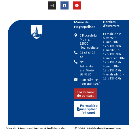
Mairie de
Horaires
d’ouverture
Nègrepelisse
La mairie est
5 Place de la
ouverte :
Mairie,
> lundi : 8h-
82800
12h/13h-18h
Nègrepelisse
> mardi : 8h-
05 63 64 22
12h/13h-18h
66
> mercredi : 8h-
12h/13h-17h
N°
> jeudi : 8h-
Astreinte
12h/13h-17h
élu : 06 66
> vendredi : 8h-
68 48 20
12h/13h-17h
mairie@ville-
negrepelisse.fr
Formulaire
de contact
Formulaire
inscription
intranet
Plan du
Mentions légales et Politique de
© 2026 - Mairie de Nègrepelisse