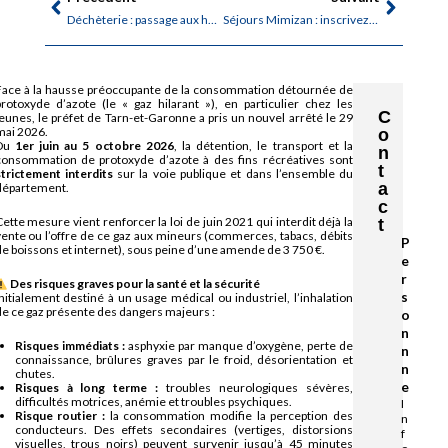
Déchèterie : passage aux horaires d’été
Séjours Mimizan : inscrivez vos enfants
Face à la hausse préoccupante de la consommation détournée de
protoxyde d’azote (le « gaz hilarant »), en particulier chez les
C
jeunes, le préfet de Tarn-et-Garonne a pris un nouvel arrêté le 29
mai 2026.
o
Du
1er juin au 5 octobre 2026
, la détention, le transport et la
n
consommation de protoxyde d’azote à des fins récréatives sont
t
strictement interdits
sur la voie publique et dans l’ensemble du
a
département.
c
ette mesure vient renforcer la loi de juin 2021 qui interdit déjà la
t
vente ou l’offre de ce gaz aux mineurs (commerces, tabacs, débits
P
de boissons et internet), sous peine d’une amende de 3 750 €.
e
r
Des risques graves pour la santé et la sécurité
s
nitialement destiné à un usage médical ou industriel, l’inhalation
de ce gaz présente des dangers majeurs :
o
n
Risques immédiats :
asphyxie par manque d’oxygène, perte de
n
connaissance, brûlures graves par le froid, désorientation et
n
chutes.
e
Risques à long terme :
troubles neurologiques sévères,
difficultés motrices, anémie et troubles psychiques.
I
Risque routier :
la consommation modifie la perception des
n
conducteurs. Des effets secondaires (vertiges, distorsions
f
visuelles, trous noirs) peuvent survenir jusqu’à 45 minutes