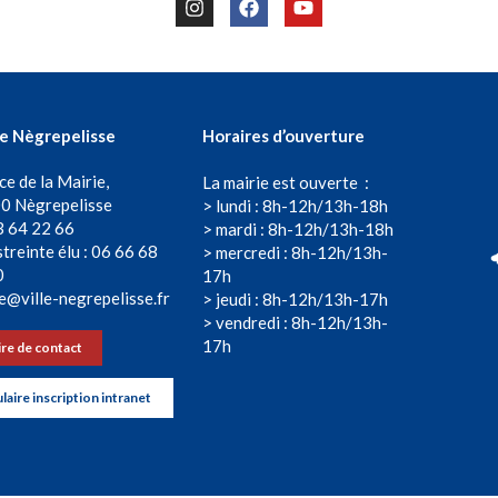
de Nègrepelisse
Horaires d’ouverture
ce de la Mairie,
La mairie est ouverte :
0 Nègrepelisse
> lundi : 8h-12h/13h-18h
3 64 22 66
> mardi : 8h-12h/13h-18h
treinte élu : 06 66 68
> mercredi : 8h-12h/13h-
0
17h
e@ville-negrepelisse.fr
> jeudi : 8h-12h/13h-17h
> vendredi : 8h-12h/13h-
17h
re de contact
aire inscription intranet