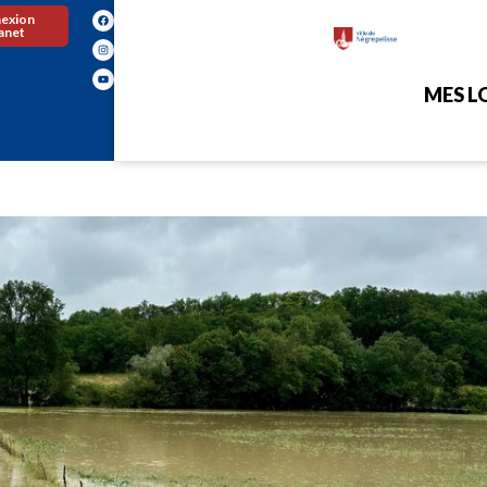
exion
ranet
MES LO