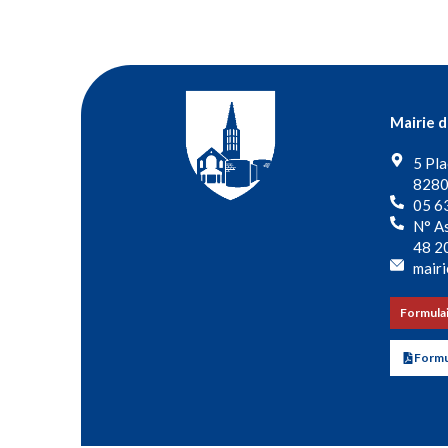
Mairie 
5 Pla
8280
05 6
N° As
48 2
mairi
Formulai
Formul