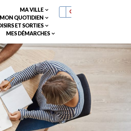
MA VILLE
MON QUOTIDIEN
ISIRS ET SORTIES
MES DÉMARCHES