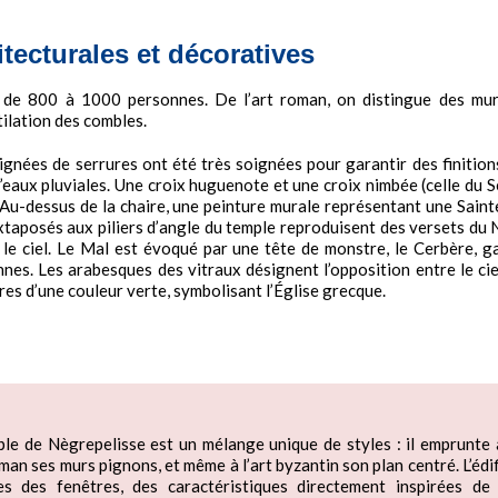
itecturales et décoratives
il de 800 à 1000 personnes. De l’art roman, on distingue des mu
ilation des combles.
oignées de serrures ont été très soignées pour garantir des finitio
eaux pluviales. Une croix huguenote et une croix nimbée (celle du Se
. Au-dessus de la chaire, une peinture murale représentant une Sain
uxtaposés aux piliers d’angle du temple reproduisent des versets d
 le ciel. Le Mal est évoqué par une tête de monstre, le Cerbère, 
es. Les arabesques des vitraux désignent l’opposition entre le ciel 
res d’une couleur verte, symbolisant l’Église grecque.
ple de Nègrepelisse est un mélange unique de styles : il emprunte 
oman ses murs pignons, et même à l’art byzantin son plan centré. L’édi
es des fenêtres, des caractéristiques directement inspirées de