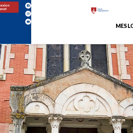
exion
ranet
MES LO