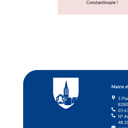
Constantinople !
Mairie 
5 Pla
8280
05 6
N° As
48 2