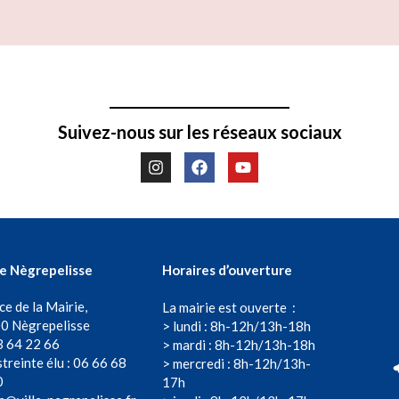
Suivez-nous sur les réseaux sociaux
de Nègrepelisse
Horaires d’ouverture
ce de la Mairie,
La mairie est ouverte :
0 Nègrepelisse
> lundi : 8h-12h/13h-18h
3 64 22 66
> mardi : 8h-12h/13h-18h
treinte élu : 06 66 68
> mercredi : 8h-12h/13h-
0
17h