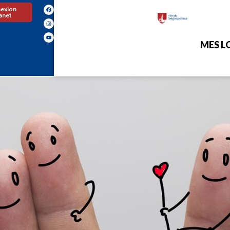
exion
ranet
MES LO