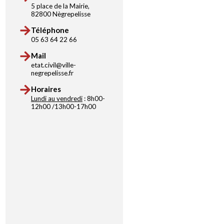
5 place de la Mairie,
82800 Nègrepelisse
Téléphone
05 63 64 22 66
Mail
etat.civil@ville-
negrepelisse.fr
Horaires
Lundi au vendredi
: 8h00-
12h00 /13h00-17h00