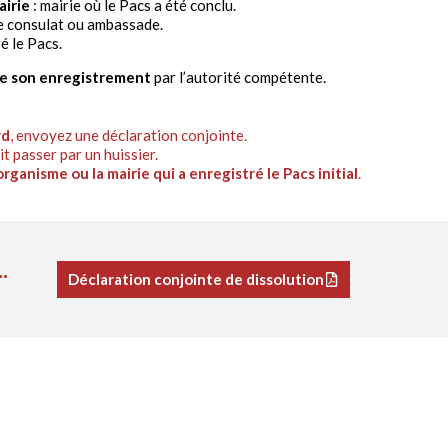
irie
: mairie où le Pacs a été conclu.
e consulat ou ambassade.
ré le Pacs.
de son enregistrement
par l’autorité compétente.
rd
, envoyez une déclaration conjointe.
doit passer par un huissier.
’organisme ou la mairie qui a enregistré le Pacs initial
.
.
Déclaration conjointe de dissolution