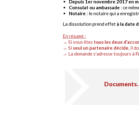
Depuis 1er novembre 2017 en ma
Consulat ou ambassade
: ce mêm
Notaire
: le notaire qui a enregist
La dissolution prend effet
à la date 
En résumé :
→ Si vous êtes
tous les deux d’acco
→ Si
seul un partenaire décide
, il 
→ La demande s’adresse toujours à
l
Documents..