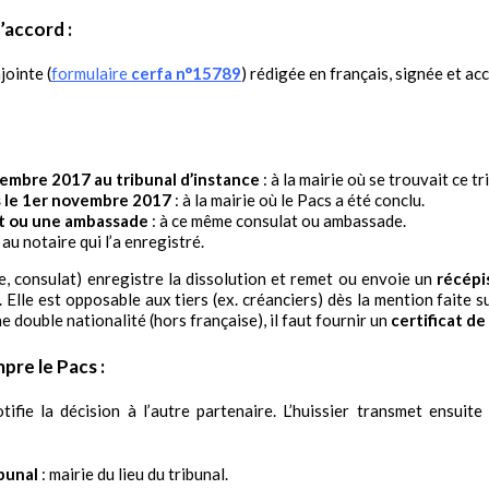
’accord :
jointe (
formulaire
cerfa n°15789
) rédigée en français, signée et a
vembre 2017 au tribunal d’instance
: à la mairie où se trouvait ce tr
s le 1er novembre 2017
: à la mairie où le Pacs a été conclu.
at ou une ambassade
: à ce même consulat ou ambassade.
 au notaire qui l’a enregistré.
re, consulat) enregistre la dissolution et remet ou envoie un
récépi
 Elle est opposable aux tiers (ex. créanciers) dès la mention faite s
une double nationalité (hors française), il faut fournir un
certificat d
pre le Pacs :
tifie la décision à l’autre partenaire. L’huissier transmet ensuite 
bunal
: mairie du lieu du tribunal.