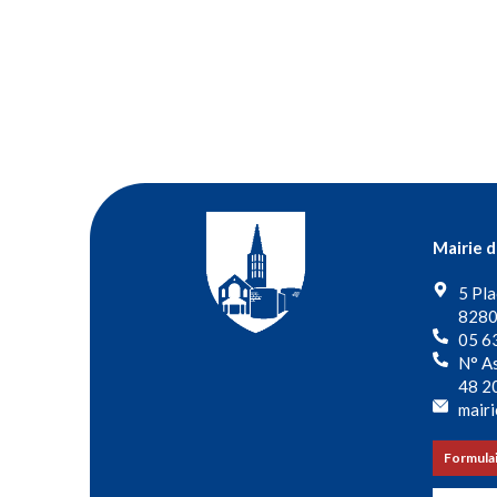
Mairie 
5 Pla
8280
05 6
N° As
48 2
mairi
Formulai