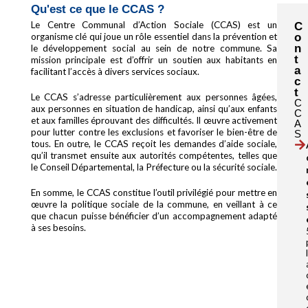
Qu'est ce que le CCAS ?
Le Centre Communal d’Action Sociale (CCAS) est un
C
o
organisme clé qui joue un rôle essentiel dans la prévention et
n
le développement social au sein de notre commune. Sa
t
mission principale est d’offrir un soutien aux habitants en
a
facilitant l’accès à divers services sociaux.
c
t
Le CCAS s’adresse particulièrement aux personnes âgées,
C
aux personnes en situation de handicap, ainsi qu’aux enfants
C
et aux familles éprouvant des difficultés. Il œuvre activement
A
pour lutter contre les exclusions et favoriser le bien-être de
S
tous. En outre, le CCAS reçoit les demandes d’aide sociale,
qu’il transmet ensuite aux autorités compétentes, telles que
le Conseil Départemental, la Préfecture ou la sécurité sociale.
En somme, le CCAS constitue l’outil privilégié pour mettre en
œuvre la politique sociale de la commune, en veillant à ce
que chacun puisse bénéficier d’un accompagnement adapté
à ses besoins.