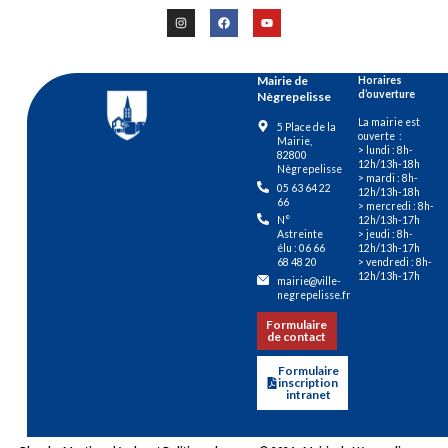
Mairie de
Horaires
d’ouverture
Nègrepelisse
La mairie est
5 Place de la
ouverte :
Mairie,
> lundi : 8h-
82800
12h/13h-18h
Nègrepelisse
> mardi : 8h-
05 63 64 22
12h/13h-18h
66
> mercredi : 8h-
12h/13h-17h
N°
> jeudi : 8h-
Astreinte
12h/13h-17h
élu : 06 66
> vendredi : 8h-
68 48 20
12h/13h-17h
mairie@ville-
negrepelisse.fr
Formulaire
de contact
Formulaire
inscription
intranet