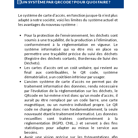
UN SYSTÈME PAR QRCODE ? POUR QUOI FAIRE ?
Le système de carte d’accès, en fonction jusque-là n’est plus
adapté à notre société, voici les limites du système actuel et
les avantages du nouveau système :
Pour la protection de l’environnement, les déchets sont
soumis à une traçabilité, de la production à l’élimination,
conformément à la règlementation en vigueur. Le
système informatisé qui va être mis en place va
permettre une traçabilité précise du suivi des déchets
(Registre des déchets sortants, Bordereau de Suivi des
Déchets).
Les cartes d’accès ont un coût unitaire, qui revient au
final aux contribuables, le QR code, système
dématérialisé, a un coût bien inférieur par usager.
L’ancien système de carte d’accès ne permet pas de
traitement informatisé des données, rendu nécessaire
par l’évolution de la règlementation sur les déchets, le
QRcode en lui-même n’est donc qu’un mode d’accès, il
aurait pu être remplacé par un code barre, une carte
magnétique, ou un numéro individuel propre. Le QR
code ne change donc rien fondamentalement, la seule
nouveauté étant le traitement informatisé. Les données
recueillies sont traitées conformément à la
règlementation (RGPD, CNIL…) et servent à des fins
statistiques pour adapter au mieux le service aux
besoins.
Avoir une vision précise sur les fréquentations afin