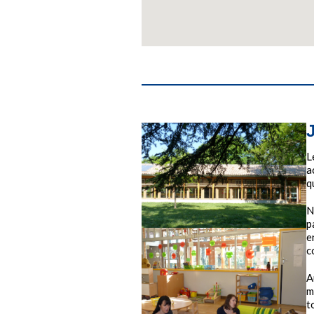
L
a
q
N
p
e
c
A
m
t