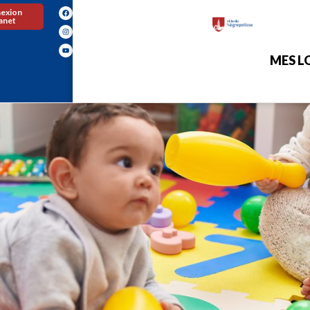
exion
ranet
MES LO