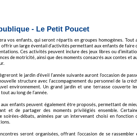
publique - Le Petit Poucet
llera vos enfants, qui seront répartis en groupes homogènes. Tout 
à offrir un large éventail d’activités permettant aux enfants de faire 
ations. Ces activités peuvent inclure des jeux libres ou d’imitatio
éances de motricité, ainsi que des moments consacrés aux contes et a
ur.
ntègreront le jardin d’éveil l’année suivante auront l’occasion de pass
 nouvelle structure avec l’accompagnement du personnel de la crèc
ouvel environnement. Un grand jardin et une terrasse couverte le
 tout au long de l’année.
t aux enfants peuvent également être proposés, permettant de mie
ant et de partager des moments privilégiés ensemble. Certain
e soirées-débats, animées par un intervenant choisi en fonction 
tions.
encontres seront organisées, offrant l’occasion de se rassembler 