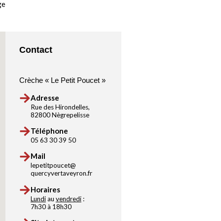
ge
Contact
Crèche « Le Petit Poucet »
Adresse
Rue des Hirondelles,
82800 Nègrepelisse
Téléphone
05 63 30 39 50
Mail
lepetitpoucet@
quercyvertaveyron.fr
Horaires
Lundi
au
vendredi
:
7h30 à 18h30