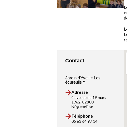
L
e
d
L
L
r
Contact
Jardin d'éveil « Les
écureuils »
Adresse
4 avenue du 19 mars
1962, 82800
Nègrepelisse
Téléphone
05 63 64 97 14