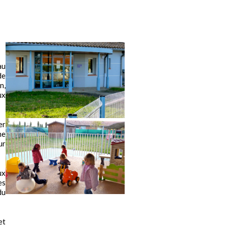
au
de
n,
ux
er
he
ur
ux
es
du
et