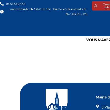
05 63 64 22 66
Conn
int
Lundi et mardi : 8h-12h/13h-18h - Du mercredi au vendredi :
8h-12h/13h-17h
VOUS N’AVEZ
Mairie 
5 Pla