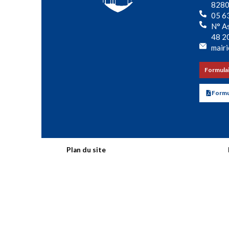
8280
05 6
N° As
48 2
mairi
Formulai
Formul
Plan du site