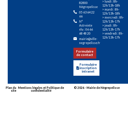
> lundi : 8h-
82800
12h/13h-18h
Nègrepelisse
> mardi : 8h-
05 63 64 22
12h/13h-18h
66
> mercredi : 8h-
12h/13h-17h
N°
> jeudi : 8h-
Astreinte
12h/13h-17h
élu : 06 66
> vendredi : 8h-
68 48 20
12h/13h-17h
mairie@ville-
negrepelisse.fr
Formulaire
de contact
Formulaire
inscription
intranet
Plan du
Mentions légales et Politique de
© 2026 - Mairie de Nègrepelisse
site
confidentialité