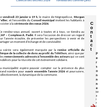
Collecte des déchets 2026
Tombola des commerçants
Le
vendredi 23 janvier à 19 h
, le maire de Nègrepelisse,
Morgan
ellier
, et l’ensemble du
Conseil municipal
invitent les habitants à
C
ssister à la
cérémonie des vœux 2026
.
o
n
Ce rendez-vous annuel, ouvert à toutes et à tous, se tiendra au
CAP – Complexe A. Padié
. Il sera l’occasion de dresser un regard
t
sur l’année écoulée, de présenter les perspectives à venir et de
a
partager un moment d’échange et de convivialité.
c
t
La soirée sera également marquée par la
remise officielle du
chèque de la collecte de dons au profit du Téléthon
, ainsi que par
P
des
remerciements adressés à l’ensemble des acteurs
qui se sont
e
obilisés pour la réussite de cet événement solidaire.
r
s
La municipalité espère pouvoir compter sur la présence du plus
o
grand nombre pour
ouvrir ensemble l’année 2026
et poursuivre,
collectivement, la dynamique de la commune.
n
n
n
e
M
a
i
r
i