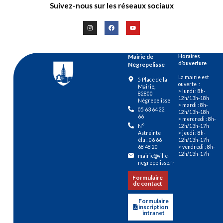
Suivez-nous sur les réseaux sociaux
Mairie de
Horaires
d’ouverture
Nègrepelisse
La mairie est
5 Place de la
ouverte :
Mairie,
> lundi : 8h-
82800
12h/13h-18h
Nègrepelisse
> mardi : 8h-
05 63 64 22
12h/13h-18h
66
> mercredi : 8h-
12h/13h-17h
N°
> jeudi : 8h-
Astreinte
12h/13h-17h
élu : 06 66
> vendredi : 8h-
68 48 20
12h/13h-17h
mairie@ville-
negrepelisse.fr
Formulaire
de contact
Formulaire
inscription
intranet