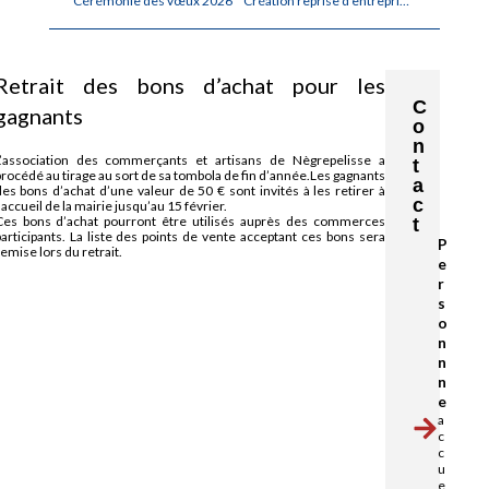
Cérémonie des vœux 2026
Création reprise d’entreprise artisanale
Retrait des bons d’achat pour les
C
gagnants
o
n
L’association des commerçants et artisans de Nègrepelisse a
t
rocédé au tirage au sort de sa tombola de fin d’année.Les gagnants
a
des bons d’achat d’une valeur de 50 € sont invités à les retirer à
c
’accueil de la mairie jusqu’au 15 février.
Ces bons d’achat pourront être utilisés auprès des commerces
t
participants. La liste des points de vente acceptant ces bons sera
P
emise lors du retrait.
e
r
s
o
n
n
n
e
a
c
c
u
e