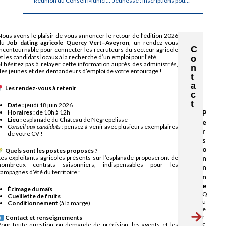
Réunion du Conseil Municipal le vendredi 5 juin 2026
Jeunesse : inscriptions pour les vacances d’été 2026
Nous avons le plaisir de vous annoncer le retour de l’édition 2026
du
Job dating agricole Quercy Vert–Aveyron
, un rendez-vous
C
incontournable pour connecter les recruteurs du secteur agricole
t les candidats locaux à la recherche d’un emploi pour l’été.
o
N’hésitez pas à relayer cette information auprès des administrés,
n
des jeunes et des demandeurs d’emploi de votre entourage !
t
a
Les rendez-vous à retenir
c
t
Date :
jeudi 18 juin 2026
Horaires :
de 10h à 12h
P
Lieu :
esplanade du Château de Nègrepelisse
e
Conseil aux candidats :
pensez à venir avec plusieurs exemplaires
r
de votre CV !
s
o
Quels sont les postes proposés ?
Les exploitants agricoles présents sur l’esplanade proposeront de
n
nombreux contrats saisonniers, indispensables pour les
n
ampagnes d’été du territoire :
n
e
Écimage du maïs
Q
Cueillette de fruits
u
Conditionnement
(à la marge)
e
r
Contact et renseignements
c
Pour toute question ou demande de précision, les agents et les