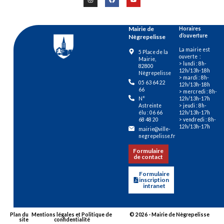
Mairie de
Horaires
d’ouverture
Nègrepelisse
La mairie est
5 Place de la
ouverte :
Mairie,
> lundi : 8h-
82800
12h/13h-18h
Nègrepelisse
> mardi : 8h-
05 63 64 22
12h/13h-18h
66
> mercredi : 8h-
12h/13h-17h
N°
> jeudi : 8h-
Astreinte
12h/13h-17h
élu : 06 66
> vendredi : 8h-
68 48 20
12h/13h-17h
mairie@ville-
negrepelisse.fr
Formulaire
de contact
Formulaire
inscription
intranet
Plan du
Mentions légales et Politique de
© 2026 - Mairie de Nègrepelisse
site
confidentialité