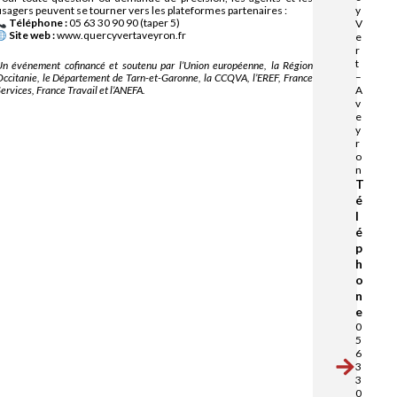
usagers peuvent se tourner vers les plateformes partenaires :
y
Téléphone :
05 63 30 90 90 (taper 5)
V
Site web :
www.quercyvertaveyron.fr
e
r
t
n événement cofinancé et soutenu par l’Union européenne, la Région
–
ccitanie, le Département de Tarn-et-Garonne, la CCQVA, l’EREF, France
ervices, France Travail et l’ANEFA.
A
v
e
y
r
o
n
T
é
l
é
p
h
o
n
e
0
5
6
3
3
0