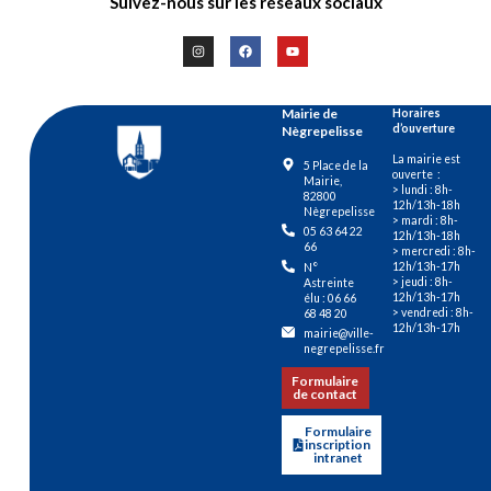
Suivez-nous sur les réseaux sociaux
Mairie de
Horaires
d’ouverture
Nègrepelisse
La mairie est
5 Place de la
ouverte :
Mairie,
> lundi : 8h-
82800
12h/13h-18h
Nègrepelisse
> mardi : 8h-
05 63 64 22
12h/13h-18h
66
> mercredi : 8h-
12h/13h-17h
N°
> jeudi : 8h-
Astreinte
12h/13h-17h
élu : 06 66
> vendredi : 8h-
68 48 20
12h/13h-17h
mairie@ville-
negrepelisse.fr
Formulaire
de contact
Formulaire
inscription
intranet