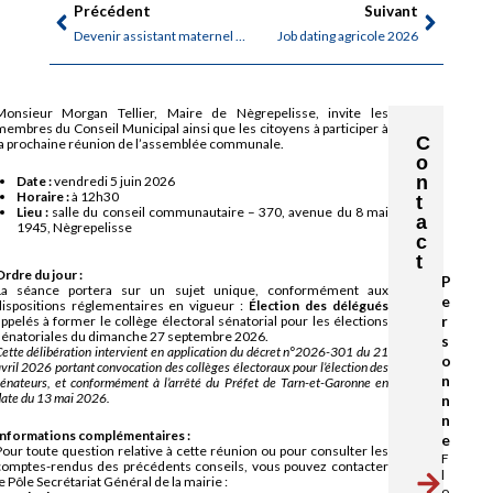
Précédent
Suivant
Devenir assistant maternel : matinée d’information
Job dating agricole 2026
Monsieur Morgan Tellier, Maire de Nègrepelisse, invite les
membres du Conseil Municipal ainsi que les citoyens à participer à
C
la prochaine réunion de l’assemblée communale.
o
n
Date :
vendredi 5 juin 2026
Horaire :
à 12h30
t
Lieu :
salle du conseil communautaire – 370, avenue du 8 mai
a
1945, Nègrepelisse
c
t
rdre du jour :
P
La séance portera sur un sujet unique, conformément aux
e
dispositions réglementaires en vigueur :
Élection des délégués
ppelés à former le collège électoral sénatorial pour les élections
r
sénatoriales du dimanche 27 septembre 2026.
s
ette délibération intervient en application du décret n°2026-301 du 21
o
vril 2026 portant convocation des collèges électoraux pour l’élection des
n
énateurs, et conformément à l’arrêté du Préfet de Tarn-et-Garonne en
ate du 13 mai 2026.
n
n
Informations complémentaires :
e
Pour toute question relative à cette réunion ou pour consulter les
F
comptes-rendus des précédents conseils, vous pouvez contacter
l
e Pôle Secrétariat Général de la mairie :
o