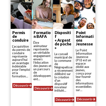
Permis
Formatio
Dispositi
Point
de
n BAFA
f
Informati
conduire
« Argent
ons
Être
de poche
Jeunesse
animateur
L’acquisition
»
représente
du permis de
Le Point
un véritable
conduire
Information
Le conseil
engagement
représente
Jeunesse
municipal de
envers
aujourd’hui
(PIJ) est un
la commune
l’éducation
un avantage
espace
de
des jeunes et
indéniable
dédié aux
Nègrepelisse
un parcours
pour l’emploi
jeunes,
a récemment
de
et la
conçu pour
délibéré sur
développem
formation…
leur fournir
la création
ent…
des
d’un
informations
dispositif
Découvrir
essentielles
novateur
Découvrir
sur…
intitulé…
Découvrir
Découvrir