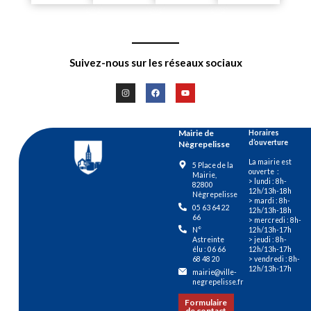
Suivez-nous sur les réseaux sociaux
Mairie de
Horaires
d’ouverture
Nègrepelisse
La mairie est
5 Place de la
ouverte :
Mairie,
> lundi : 8h-
82800
12h/13h-18h
Nègrepelisse
> mardi : 8h-
05 63 64 22
12h/13h-18h
66
> mercredi : 8h-
12h/13h-17h
N°
> jeudi : 8h-
Astreinte
12h/13h-17h
élu : 06 66
> vendredi : 8h-
68 48 20
12h/13h-17h
mairie@ville-
negrepelisse.fr
Formulaire
de contact