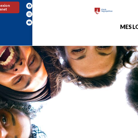
exion
ranet
MES LO