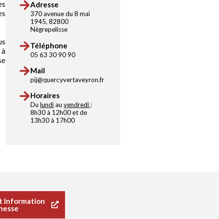
es
Adresse
es
370 avenue du 8 mai
1945, 82800
Nègrepelisse
us
Téléphone
 à
05 63 30 90 90
se
Mail
pij@quercyvertaveyron.fr
Horaires
Du
lundi
au
vendredi
:
8h30 à 12h00 et de
13h30 à 17h00
nt Information
nesse