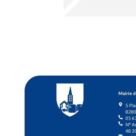
Mairie 
5 Pla
8280
05 6
N° As
48 2