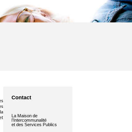
Contact
es
es
la
La Maison de
et
l'Intercommunalité
et des Services Publics