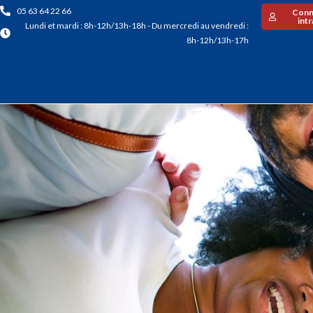
05 63 64 22 66
Conn
int
Lundi et mardi : 8h-12h/13h-18h - Du mercredi au vendredi :
8h-12h/13h-17h