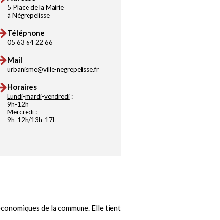
5 Place de la Mairie
à Nègrepelisse
Téléphone
05 63 64 22 66
Mail
urbanisme@ville-negrepelisse.fr
Horaires
Lundi
-
mardi
-
vendredi
:
9h-12h
Mercredi
:
9h-12h/13h-17h
économiques de la commune. Elle tient