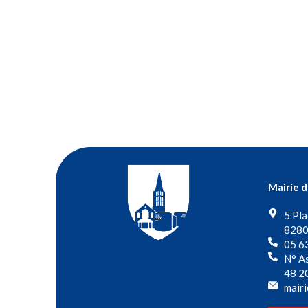
Mairie 
5 Pla
8280
05 6
N° As
48 2
mairi