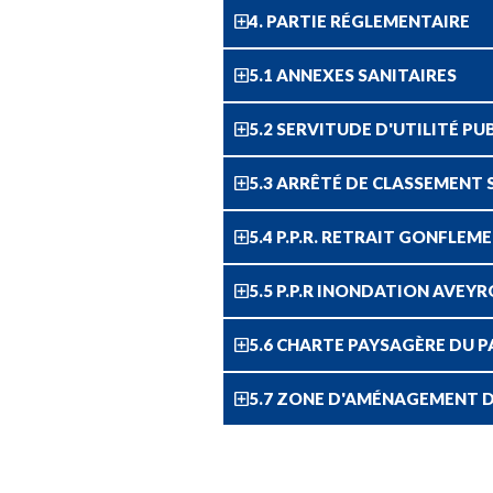
4. PARTIE RÉGLEMENTAIRE
5.1 ANNEXES SANITAIRES
5.2 SERVITUDE D'UTILITÉ PU
5.3 ARRÊTÉ DE CLASSEMENT
5.4 P.P.R. RETRAIT GONFLEM
5.5 P.P.R INONDATION AVEY
5.6 CHARTE PAYSAGÈRE DU P
5.7 ZONE D'AMÉNAGEMENT 