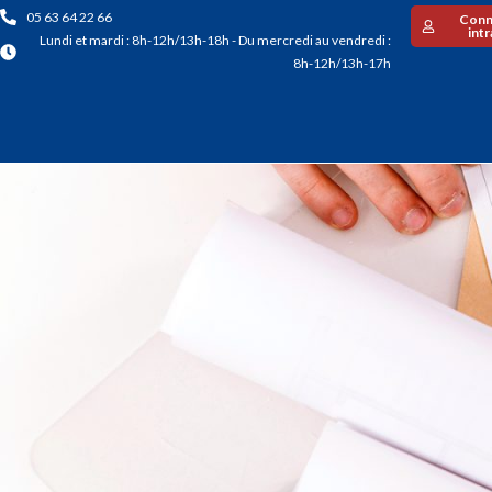
05 63 64 22 66
Conn
int
Lundi et mardi : 8h-12h/13h-18h - Du mercredi au vendredi :
8h-12h/13h-17h