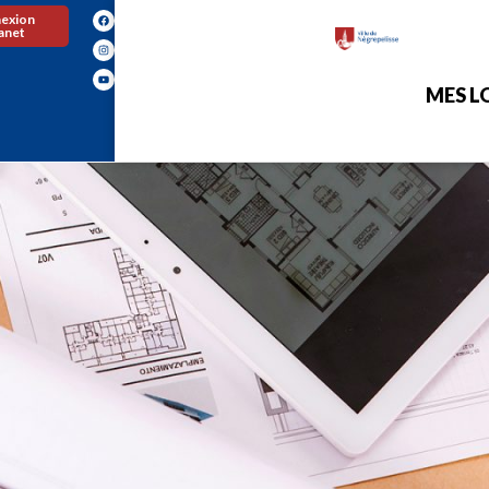
exion
ranet
MES LO